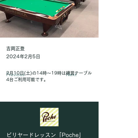
吉岡正登
2024年2月5日
2月10日(土)の14時～19時は練習テーブル
Previous
Next
4台ご利用可能です。
ビリヤードレッスン「Poche」