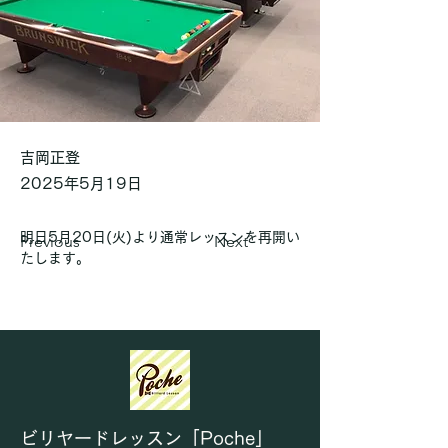
吉岡正登
2025年5月19日
明日5月20日(火)より通常レッスンを再開い
Previous
Next
たします。
ビリヤードレッスン「Poche」