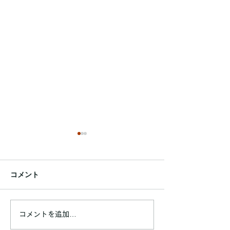
練習テーブルのご利用時
間上限設定とパック料金
廃止のお知らせ
コメント
Poche会員の皆さまへ いつ
もビリヤードレッスン
「Poche」をご愛顧いただ
第92回ポッシュ
き、誠にありがとうございま
コメントを追加…
す。 この度、会員の皆さま