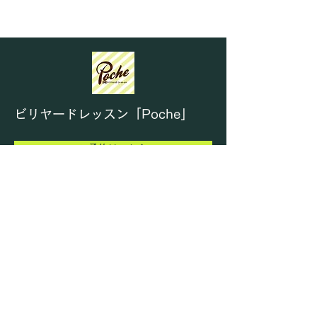
に練習テーブルをより公平に
ご利用いただくため2026年
8月1日よりご利用ルールを
下記のように設けさせていた
だくこととなりました。 『1
日の利用上限を3時間までと
する。』 したがって、パッ
ビリヤードレッスン「Poche」
ク料金も廃止となります。
例外として、JPAのチーム練
ご予約はこちら
習で1台を複数人同時にご利
用し
練習テーブル利用状況
MENU
ADDRESS
HOME
〒532-0011