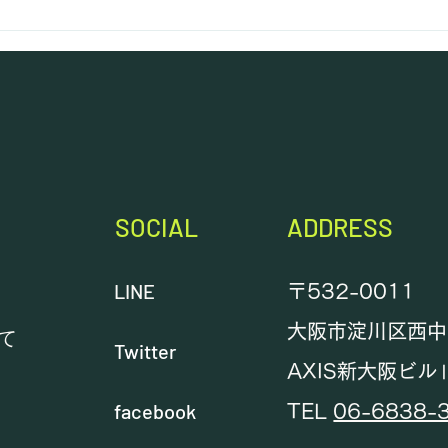
さまに練習テーブルをより公平に
ご利用いただくため2026年8月
1日よりご利用ルールを下記のよ
うに設けさせていただくこととな
りました。 『1日の利用上限を3
時間までとする。』 したがっ
て、パック料金も廃止となりま
す。 例外として、JPAのチーム
練習で1台を複数人同時にご利用
SOCIAL
ADDRESS
し
LINE
〒532-0011
大阪市淀川区西中島
いて
Twitter
AXIS新大阪ビル
金
facebook
TEL
06-6838-