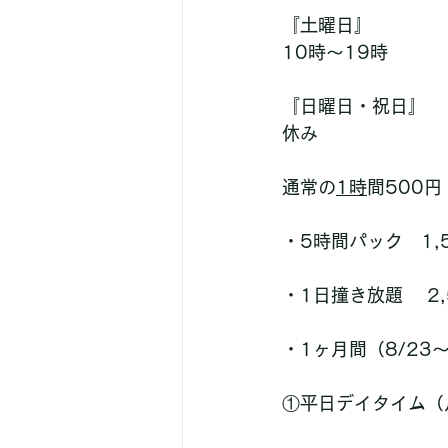
『土曜日』
10時〜19時
『日曜日・祝日』
休み
通常の
1時
間500
・5時間パック　1,
・1日撞き放題    2
・1ヶ月間（8/23
①平日デイタイム（月