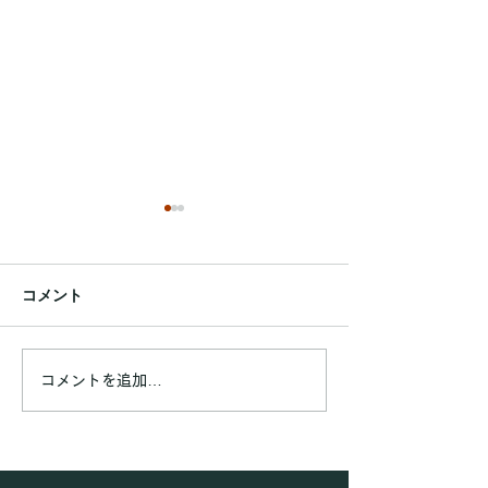
練習テーブルのご利用時
間上限設定とパック料金
廃止のお知らせ
コメント
Poche会員の皆さまへ いつ
もビリヤードレッスン
「Poche」をご愛顧いただ
第92回ポッシュ
き、誠にありがとうございま
コメントを追加…
す。 この度、会員の皆さま
に練習テーブルをより公平に
ご利用いただくため2026年
8月1日よりご利用ルールを