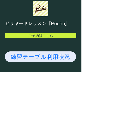
下記のように設けさせていた
だくこととなりました。 『1
日の利用上限を3時間までと
する。』 したがって、パッ
ビリヤードレッスン「Poche」
ク料金も廃止となります。
例外として、JPAのチーム練
ご予約はこちら
習で1台を複数人同時にご利
用し
練習テーブル利用状況
MENU
ADDRESS
HOME
〒532-0011
大阪市淀川区西中島3-
Pocheについて
3-9
レッスン料金