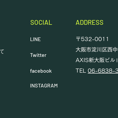
て、パック料金も廃止となりま
す。 例外として、JPAのチーム
練習で1台を複数人同時にご利用
SOCIAL
ADDRESS
し
LINE
〒532-0011
大阪市淀川区西中島
いて
Twitter
AXIS新大阪ビル
金
facebook
TEL
06-6838-
ン
INSTAGRAM
せ