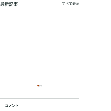
すべて表示
最新記事
練習テーブルのご利用時
間上限設定とパック料金
廃止のお知らせ
コメント
Poche会員の皆さまへ いつ