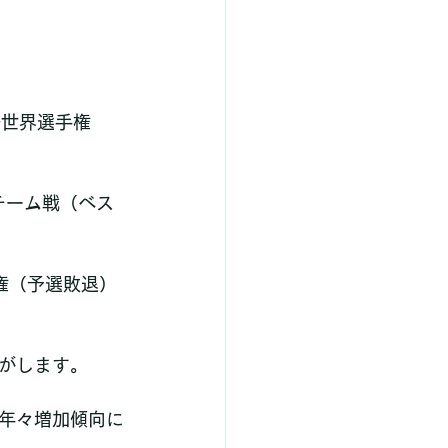
ル世界選手権
チーム戦（ベス
権（予選敗退）
がします。
年々増加傾向に