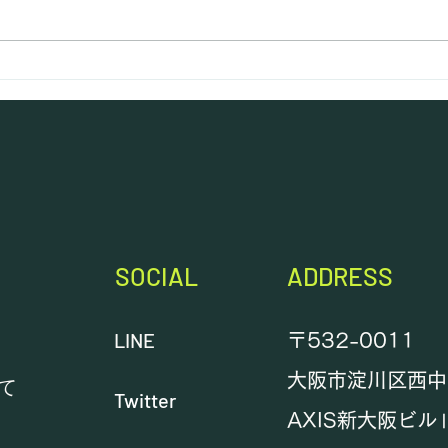
ご愛顧いただき、誠にありがとう
第9
ございます。 この度、会員の皆
さまに練習テーブルをより公平に
ご利用いただくため2026年8月
1日よりご利用ルールを下記のよ
うに設けさせていただくこととな
りました。 『1日の利用上限を3
時間までとする。』 したがっ
て、パック料金も廃止となりま
す。 例外として、JPAのチーム
練習で1台を複数人同時にご利用
SOCIAL
ADDRESS
し
LINE
〒532-0011
大阪市淀川区西中島
いて
Twitter
AXIS新大阪ビル
金