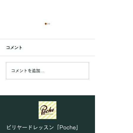
練習テーブルのご利用時
間上限設定とパック料金
廃止のお知らせ
コメント
Poche会員の皆さまへ いつ
もビリヤードレッスン
「Poche」をご愛顧いただ
第92回ポッシュ
き、誠にありがとうございま
コメントを追加…
す。 この度、会員の皆さま
に練習テーブルをより公平に
ご利用いただくため2026年
8月1日よりご利用ルールを
下記のように設けさせていた
だくこととなりました。 『1
日の利用上限を3時間までと
する。』 したがって、パッ
ビリヤードレッスン「Poche」
ク料金も廃止となります。